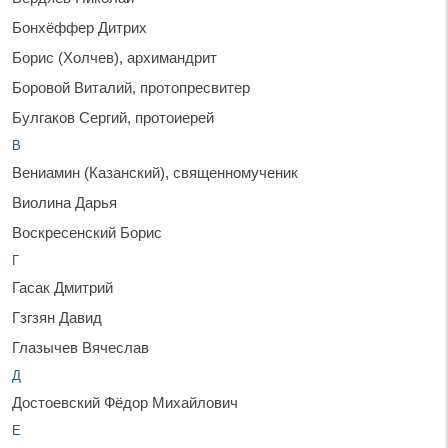
Бонхёффер Дитрих
Борис (Холчев), архимандрит
Боровой Виталий, протопресвитер
Булгаков Сергий, протоиерей
В
Вениамин (Казанский), священномученик
Виолина Дарья
Воскресенский Борис
Г
Гасак Дмитрий
Гзгзян Давид
Глазычев Вячеслав
Д
Достоевский Фёдор Михайлович
Е