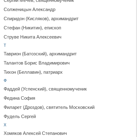
Сергий Мечёв, священномученик
Солженицын Александр
Спиридон (Кисляков), архимандрит
Стефан (Никитин), епископ
Струве Никита Алексеевич
Т
Таврион (Батозский), архимандрит
Талантов Борис Владимирович
Тихон (Беллавин), патриарх
Ф
Фаддей (Успенский), священномученик
Федина София
Филарет (Дроздов), святитель Московский
Фудель Сергей
Х
Хомяков Алексей Степанович