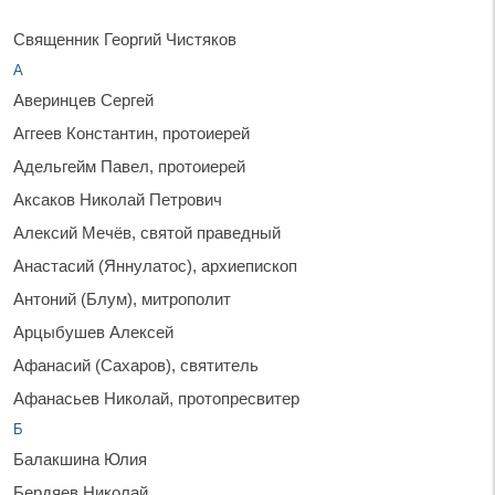
Священник Георгий Чистяков
А
Аверинцев Сергей
Аггеев Константин, протоиерей
Адельгейм Павел, протоиерей
Аксаков Николай Петрович
Алексий Мечёв, святой праведный
Анастасий (Яннулатос), архиепископ
Антоний (Блум), митрополит
Арцыбушев Алексей
Афанасий (Сахаров), святитель
Афанасьев Николай, протопресвитер
Б
Балакшина Юлия
Бердяев Николай