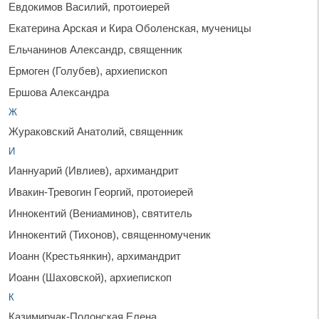
Евдокимов Василий, протоиерей
Екатерина Арская и Кира Оболенская, мученицы
Ельчанинов Александр, священник
Ермоген (Голубев), архиепископ
Ершова Александра
Ж
Жураковский Анатолий, священник
И
Ианнуарий (Ивлиев), архимандрит
Ивакин-Тревогин Георгий, протоиерей
Иннокентий (Вениаминов), святитель
Иннокентий (Тихонов), священномученик
Иоанн (Крестьянкин), архимандрит
Иоанн (Шаховской), архиепископ
К
Казимирчак-Полонская Елена