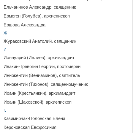
Ельчанинов Александр, священник
Ермоген (Голубев), архиепископ
Ершова Александра
Ж
Жураковский Анатолий, священник
И
Ианнуарий (Ивлиев), архимандрит
Ивакин-Тревогин Георгий, протоиерей
Иннокентий (Вениаминов), святитель
Иннокентий (Тихонов), священномученик
Иоанн (Крестьянкин), архимандрит
Иоанн (Шаховской), архиепископ
К
Казимирчак-Полонская Елена
Керсновская Евфросиния