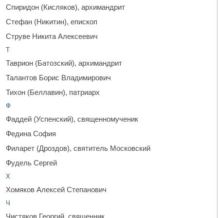
Спиридон (Кисляков), архимандрит
Стефан (Никитин), епископ
Струве Никита Алексеевич
Т
Таврион (Батозский), архимандрит
Талантов Борис Владимирович
Тихон (Беллавин), патриарх
Ф
Фаддей (Успенский), священномученик
Федина София
Филарет (Дроздов), святитель Московский
Фудель Сергей
Х
Хомяков Алексей Степанович
Ч
Чистяков Георгий, священник