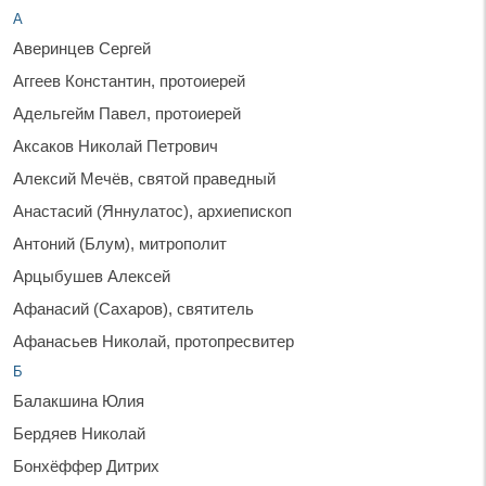
А
Аверинцев Сергей
Аггеев Константин, протоиерей
Адельгейм Павел, протоиерей
Аксаков Николай Петрович
Алексий Мечёв, святой праведный
Анастасий (Яннулатос), архиепископ
Антоний (Блум), митрополит
Арцыбушев Алексей
Афанасий (Сахаров), святитель
Афанасьев Николай, протопресвитер
Б
Балакшина Юлия
Бердяев Николай
Бонхёффер Дитрих