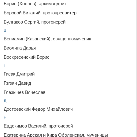
Борис (Холчев), архимандрит
Боровой Виталий, протопресвитер
Булгаков Сергий, протоиерей
В
Вениамин (Казанский), священномученик
Виолина Дарья
Воскресенский Борис
Г
Гасак Дмитрий
Гзгзян Давид
Глазычев Вячеслав
Д
Достоевский Фёдор Михайлович
Е
Евдокимов Василий, протоиерей
Екатерина Арская и Кира Оболенская, мученицы