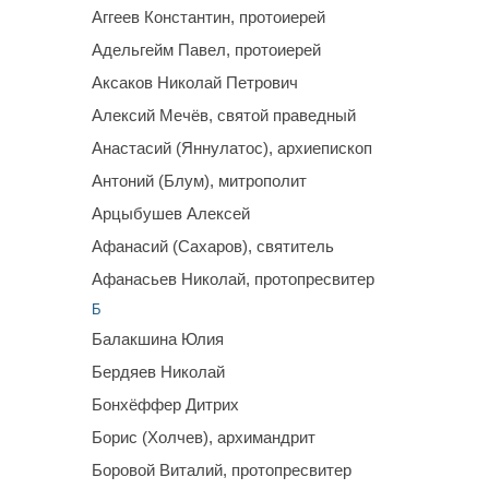
Аггеев Константин, протоиерей
Адельгейм Павел, протоиерей
Аксаков Николай Петрович
Алексий Мечёв, святой праведный
Анастасий (Яннулатос), архиепископ
Антоний (Блум), митрополит
Арцыбушев Алексей
Афанасий (Сахаров), святитель
Афанасьев Николай, протопресвитер
Б
Балакшина Юлия
Бердяев Николай
Бонхёффер Дитрих
Борис (Холчев), архимандрит
Боровой Виталий, протопресвитер