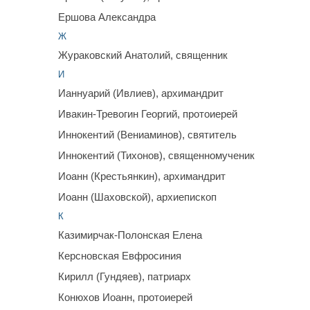
Ершова Александра
Ж
Жураковский Анатолий, священник
И
Ианнуарий (Ивлиев), архимандрит
Ивакин-Тревогин Георгий, протоиерей
Иннокентий (Вениаминов), святитель
Иннокентий (Тихонов), священномученик
Иоанн (Крестьянкин), архимандрит
Иоанн (Шаховской), архиепископ
К
Казимирчак-Полонская Елена
Керсновская Евфросиния
Кирилл (Гундяев), патриарх
Конюхов Иоанн, протоиерей