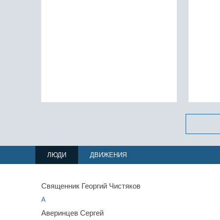
Предтечи, скончался архимандрит
постави
Спиридон (Кисляков)
ощущаю
получает
ЛЮДИ
ДВИЖЕНИЯ
Священник Георгий Чистяков
А
Аверинцев Сергей