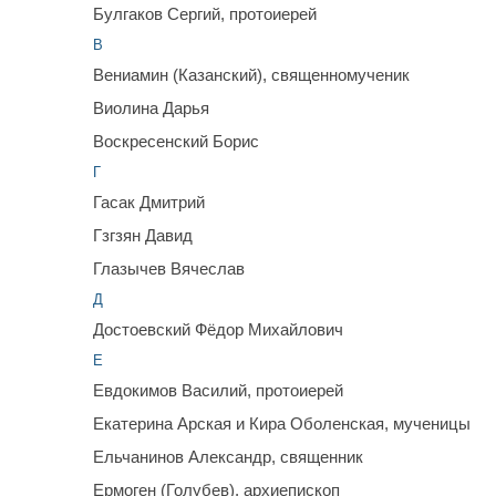
Булгаков Сергий, протоиерей
В
Вениамин (Казанский), священномученик
Виолина Дарья
Воскресенский Борис
Г
Гасак Дмитрий
Гзгзян Давид
Глазычев Вячеслав
Д
Достоевский Фёдор Михайлович
Е
Евдокимов Василий, протоиерей
Екатерина Арская и Кира Оболенская, мученицы
Ельчанинов Александр, священник
Ермоген (Голубев), архиепископ