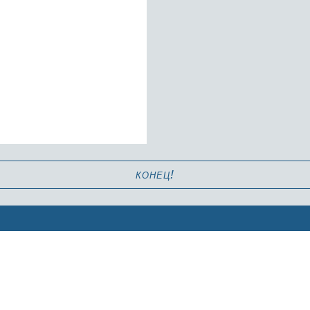
ть в церковь ходят, а не
т себя верующими. И
ся, что при ...
конец!