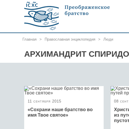
Главная
>
Православная энциклопедия
>
Люди
АРХИМАНДРИТ СПИРИДО
11 сентября 2015
08 сент
«Сохрани наше братство во
Христ
имя Твое святое»
из пу
пусто
11 сентября 1930 года, в день
Усекновения главы св. Иоанна
Люди о 