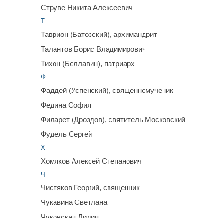
Струве Никита Алексеевич
Т
Таврион (Батозский), архимандрит
Талантов Борис Владимирович
Тихон (Беллавин), патриарх
Ф
Фаддей (Успенский), священномученик
Федина София
Филарет (Дроздов), святитель Московский
Фудель Сергей
Х
Хомяков Алексей Степанович
Ч
Чистяков Георгий, священник
Чукавина Светлана
Чуковская Лидия