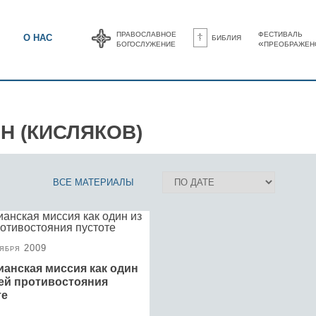
православное
фестиваль
библия
О НАС
богослужение
«преображен
Н (КИСЛЯКОВ)
ВСЕ МАТЕРИАЛЫ
ября 2009
ианская миссия как один
тей противостояния
те
Христе знают, свечку